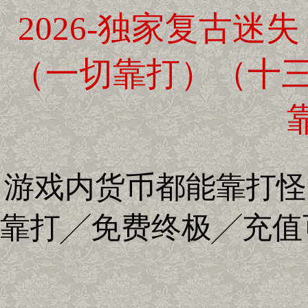
2026-独家复古迷
（一切靠打）（十三
游戏内货币都能靠打怪
靠打╱免费终极╱充值