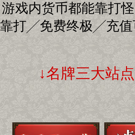
游戏内货币都能靠打怪
靠打╱免费终极╱充值
↓名牌三大站点